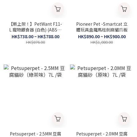
【新上架！】PetWant F11-
Pioneer Pet -Smartcat 立
L 寵物餵食器 (白色) (ABS樹
體玩具盒羅馬柱劍麻貓爪板
脂食物盤/不銹鋼食物盤) [原
HK$738.00 ~ HK$788.00
HK$890.00 ~ HK$980.00
裝行貨｜一年保養]
HK$876.00
HK$1,080.00
Petsuperpet - 2.5MM 豆腐
Petsuperpet - 2.0MM 豆腐