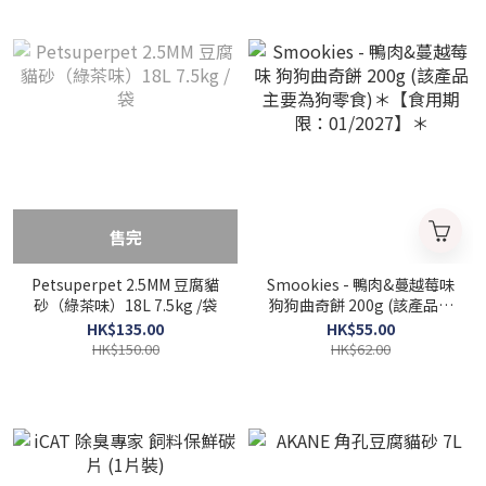
售完
Petsuperpet 2.5MM 豆腐貓
Smookies - 鴨肉&蔓越莓味
砂（綠茶味）18L 7.5kg /袋
狗狗曲奇餅 200g (該產品主
要為狗零食)＊【食用期限：
HK$135.00
HK$55.00
01/2027】＊
HK$150.00
HK$62.00