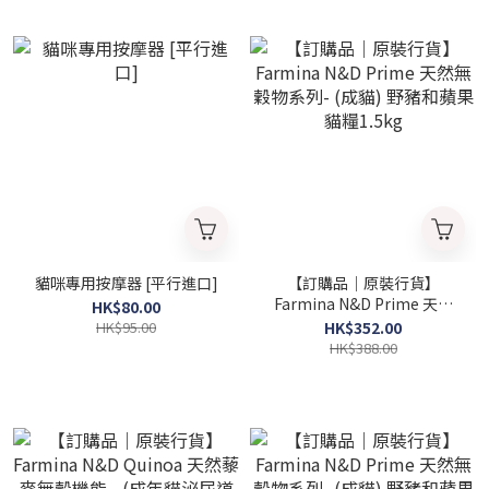
貓咪專用按摩器 [平行進口]
【訂購品｜原裝行貨】
Farmina N&D Prime 天然
HK$80.00
無穀物系列- (成貓) 野豬和蘋
HK$95.00
HK$352.00
果 貓糧1.5kg
HK$388.00