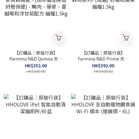
【訂購品｜原裝行貨】
【訂購品｜原裝行貨】
Farmina N&D Quinoa 天然
Farmina N&D Prime 天然
藜麥無穀機能 - (成年貓泌尿
無穀物系列- (成貓) 野豬和蘋
HK$352.00
HK$392.00
道紓壓保健) - 鴨肉、藜麥、
果 貓糧1.5kg
HK$380.00
HK$428.00
蔓越莓和洋甘菊配方 貓糧
1.5kg