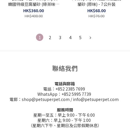
韓國特級豆腐貓砂 (綠茶味) -
貓砂 (原味) - 7公升裝
每包7公升裝
HK$360.00
HK$68.00
HK$408.00
HK$76.00
1
2
3
4
5
聯絡我們
電話與郵箱
電話：+852 2385 7699
WhatsApp：+852 5995 7739
電郵：shop@petsuperpet.com / info@petsuperpet.com
服務時間
星期一至五：早上 9:00 - 下午 6:00
星期六：早上 9:00 - 下午 1:00
（星期六下午、星期日及公眾假期休息）