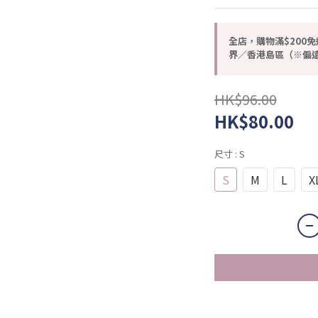
全店，購物滿$200免
界／香港島區（※偏遠
HK$96.00
HK$80.00
尺寸
: S
S
M
L
X