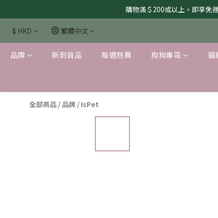
購物滿＄200或以上，即享免運服
$
HKD
繁體中文
品牌
新到貨品
每週熱賣
狗狗專區
貓
全部商品
/
品牌
/
IsPet