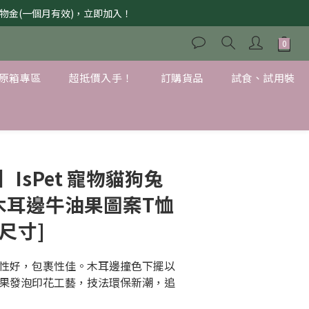
獲購物金(一個月有效)，立即加入！
原箱專區
超抵價入手！
訂購貨品
試食、試用裝
IsPet 寵物貓狗兔
彈木耳邊牛油果圖案T恤
4尺寸]
性好，包裹性佳。木耳邊撞色下擺以
果發泡印花工藝，技法環保新潮，追