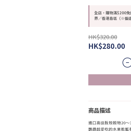
全店，購物滿$200免
界／香港島區（※偏遠
HK$320.00
HK$280.00
商品描述
進口高级脫殼穀物20～
鸚鵡超爱吃的水果乾藍