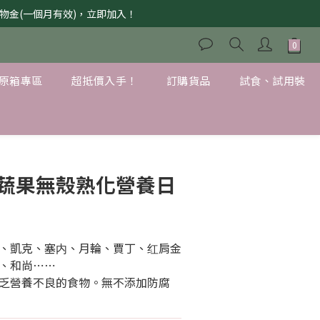
獲購物金(一個月有效)，立即加入！
原箱專區
超抵價入手！
訂購貨品
試食、試用裝
蔬果無殼熟化營養日
、凱克、塞内、月輪、賈丁、红肩金
、和尚⋯⋯
乏營養不良的食物。無不添加防腐