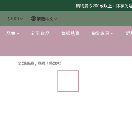
購物滿＄200或以上，即享免運服
$
HKD
繁體中文
品牌
新到貨品
每週熱賣
狗狗專區
貓
全部商品
/
品牌
/
集鸚社