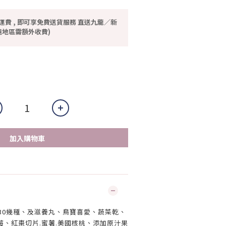
運費 , 即可享免費送貨服務 直送九龍／新
地區需額外收費)
加入購物車
30幾種、及滋養丸、鳥寶喜愛、蔬菜乾、
莓、紅棗切片.蜜薯.美國核桃、添加原汁果