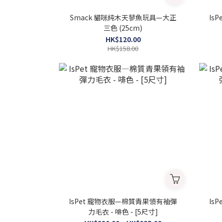
Smack 貓咪純木天蓼魚玩具—大正
Is
三色 (25cm)
HK$120.00
HK$158.00
IsPet 寵物衣服—棉質青果領有袖彈
IsPet 寵物衣服—流蘇
力毛衣 - 啡色 - [5尺寸]