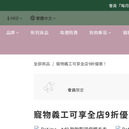
會員『每月
購物滿＄200或以上，即享免運服
$
HKD
繁體中文
品牌
新到貨品
每週熱賣
狗狗專區
貓
全部商品
寵物義工可享全店9折優惠！
會員
限定
寵物義工可享全店9折優