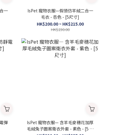
二合一
IsPet 寵物衣服—假領仿羊絨二合一
毛衣 - 杏色 - [5尺寸]
HK$200.00 ~ HK$215.00
HK$230.00
IsPet 寵物衣服— 含羊毛麥穗花加厚
毛絨兔子圖案衛衣外套 - 紫色 - [5 尺
寸]