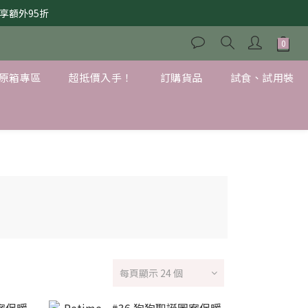
享額外95折
獲購物金(一個月有效)，立即加入！
原箱專區
超抵價入手！
訂購貨品
試食、試用裝
每頁顯示 24 個