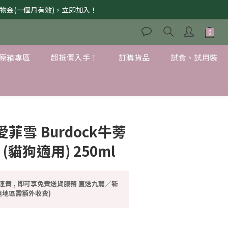
獲購物金(一個月有效)，立即加入！
原箱專區
超抵價入手！
訂購貨品
試食、試用裝
lis愛菲雪 Burdock牛蒡
(貓狗適用) 250ml
運費 , 即可享免費送貨服務 直送九龍／新
地區需額外收費)