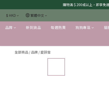
購物滿＄200或以上，即享免運服
$
HKD
繁體中文
品牌
新到貨品
每週熱賣
狗狗專區
貓
全部商品
/
品牌
/
愛菲雪