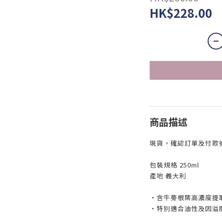
HK$228.00
商品描述
現貨，確認訂單及付款後
包裝規格 250ml
產地 義大利
・含牛蒡根葉高濃度提
・特別適合油性及因溢