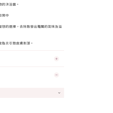
物的沐浴露。
和葉中
理想的選擇，去除散發出難聞的氣味及溢
皮脂炎引致皮膚剝落。