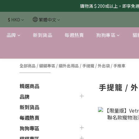
購物滿＄200或以上，即享免運服
$
HKD
繁體中文
品牌
新到貨品
每週熱賣
狗狗專區
貓
全部商品
/
貓貓專區
/
貓外出用品
/
手提籠 / 外出袋 / 手推車
手提籠 / 
精選商品
品牌
新到貨品
每週熱賣
狗狗專區
貓貓專區