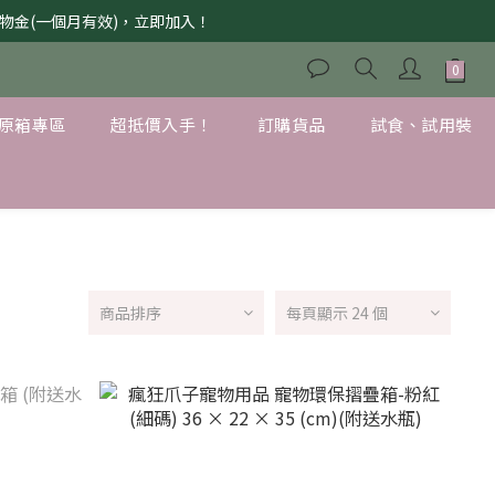
獲購物金(一個月有效)，立即加入！
原箱專區
超抵價入手！
訂購貨品
試食、試用裝
商品排序
每頁顯示 24 個