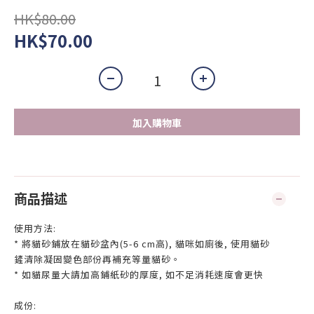
HK$80.00
HK$70.00
加入購物車
商品描述
使用方法:
* 將貓砂鋪放在貓砂盆內(5-6 cm高), 貓咪如廁後, 使用貓砂
鏟清除凝固變色部份再補充等量貓砂。
* 如貓尿量大請加高鋪紙砂的厚度, 如不足消耗速度會更快
成份: