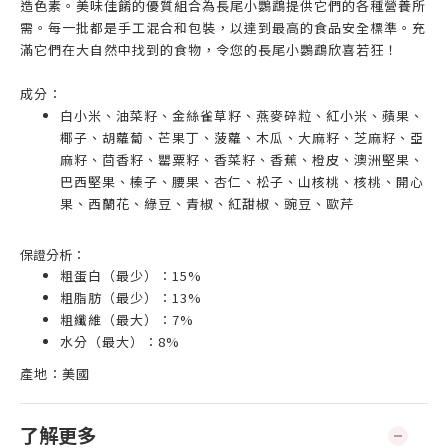
造色素。美味佳餚的優質組合為長尾小鸚鵡提供它們的各種營養所
需。每一批都是手工混合和包裝，以達到最高的食品安全標準。充
滿它們在大自然中找到的食物，令您的長尾小鸚鵡欣喜若狂！
成分：
白小米、油菜籽、金絲雀草籽、燕麥碎粒、紅小米、蘋果、
椰子、胡蘿蔔、芒果丁、菠蘿、木瓜、大麻籽、芝麻籽、亞
麻籽、茴香籽、罌粟籽、香菜籽、香蕉、橙皮、澳洲堅果、
巴西堅果、榛子、腰果、杏仁、松子、山核桃、核桃、開心
果、西蘭花、綠豆、青椒、紅甜椒、豌豆、歐芹
保證分析：
粗蛋白（最少）：15%
粗脂肪（最少）：13%
粗纖維（最大）：7%
水分（最大）：8%
產地：美國
了解更多