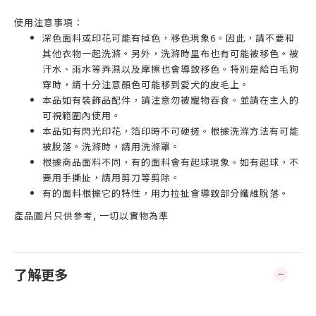
使用注意事項：
深色面料或印花可能有掉色，移色現象6。因此，請不要和
其他衣物一起洗滌。另外，洗滌時里布也有可能被移色。被
汗水、雨水等弄濕以及摩擦也會導致移色。特別是給白毛狗
穿時，請十分注意顏色可能移到愛犬的皮毛上。
本品如有裝飾品配件，請注意勿被寵物吞食。並請在主人的
可視範圍內使用。
本品如有閃光印花，箔印時不可硬搓。根據洗滌方法有可能
被脫落。洗滌時，請用洗滌罩。
根據商品面料不同，有的面料會有起球現象。如有起球，不
要用手撕扯，請用剪刀等剪除。
有的面料根據它的特性，用力拉扯會導致部分纖維脫落。
產品圖片只供參考, 一切以實物為準
了解更多