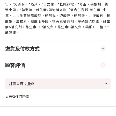
仁，*烤燕麥，*糙米，*苜蓖蓿，*乾紅辣椒，*奇亞，碳酸鈣，膨
潤土礦，*幹海帶，維生素/礦物補充劑（混合生育酚-維生素E來
源，dl-α生育酚醋酸酯，硫酸錳，煙酸鋅，硫酸鋅，d-泛酸鈣，硫
酸銅，生物素，鹽酸吡哆醇，核黃素補充劑，單硝酸硫胺素，維生
素A補充劑，維生素B12補充劑，維生素D補充劑，葉酸），鹽，*
幹藻類。
送貨及付款方式
顧客評價
尚未有任何評價