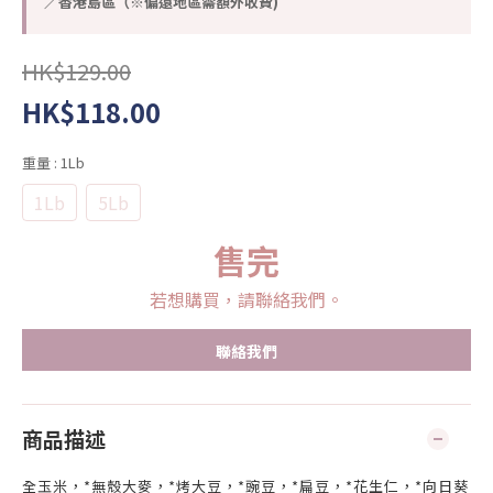
／香港島區（※偏遠地區需額外收費)
HK$129.00
HK$118.00
重量
: 1Lb
1Lb
5Lb
售完
若想購買，請聯絡我們。
聯絡我們
商品描述
全玉米，*無殼大麥，*烤大豆，*豌豆，*扁豆，*花生仁，*向日葵