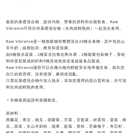
最新的基礎混合物，提供均衡、營養的原料和自製飲食。Raw
Vibrance可與任何基礎混合物（生肉或輕熟肉）一起混合食用。
Raw Vibrance是一種無穀物和整體混合24種全食物 - 其中包括山
羊牛奶，綠唇貽貝，椎茸和蛋殼膜。
由9種脫水蔬菜，2種富含抗氧化劑水果，2種能量包裝種子，骨粉
和碎蛋殼製成的鈣和9種其他免疫促進超級食品製成。
Raw Vibrance讓您可以在幾分鐘內輕鬆安全地準備生食，就在您
自己的廚房裡。沒有猜測，麻煩或混亂。
只需在基礎混合物中加入熱水，添加您選擇的蛋白質和油，亦可混
和生肉或輕熟肉食用。
＊非轉基因認證和美國製造。
原材料：
西蘭花，青豆，南瓜，胡蘿蔔，芹菜，甘藍菜，碎蛋殼，菠菜，南
瓜，甜菜，生山羊奶粉，蘋果，藍莓，骨粉，芝麻種子，奇亞籽，
椎茸，綠唇貽貝粉，奶薊，生薑，螺旋藻，海帶，歐芹，蛋殼膜