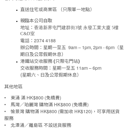
直送住宅或商業區
（只限單一地點）
親臨本公司自取
地址：
香港新界屯門建群街3號 永發工業大廈 5樓
C&D室
電話：
2374 4188
辦公時間：星期一至五
（星
9am – 1pm, 2pm - 6pm
期日及公眾假期休息）
港鐵站交收服務
(
只限屯門站
)
交收服務時間：星期一至五
11am – 6pm
(星期六、日及公眾假期休息）
其他地區
東涌
滿
免橋費
•
HK$800 (
)
馬灣／珀麗灣
購物滿
免橋費
•
HK$800 (
)
愉景灣
購物滿 HK
需加收 HK
，可享用送貨
•
$800 (
$120)
服務
北潭涌／離島區
不設送貨服務
•