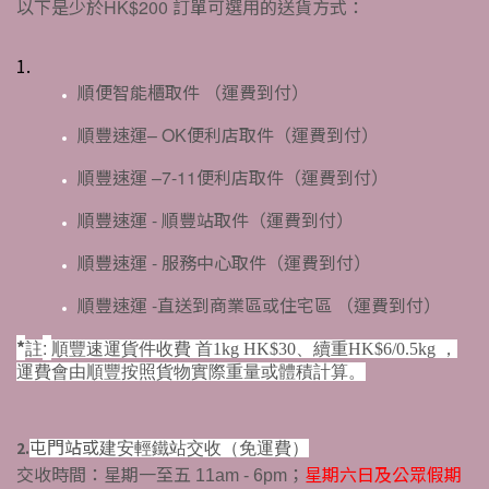
以下是少於
訂單可選用的送貨方式：
HK$200
1.
順便智能櫃取件
（運費到付）
順豐速運
便利店取件（運費到付）
– OK
順豐速運
便利店取件（運費到付）
–7-11
順豐速運
順豐站取件（運費到付）
-
順豐速運
服務中心取件（運費到付）
-
順豐速運
直送到商業區或住宅區
（運費到付）
-
*
:
註
順豐速運貨件收費 首1kg HK$30、續重HK$6/0.5kg ，
運費會由順豐按照貨物實際重量或體積計算。
屯門站或
2.
建安輕鐵站交收
（免運費）
交收時間：星期一至五
；
星期六日及公眾假期
11am - 6pm