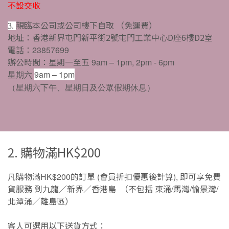
不設交收
親臨本公司或公司樓下自取
（免運費）
3.
地址：香港新界屯門新平街2號屯門工業中心D座6樓D2室
電話：
23857699
辦公時間：星期一至五
9am – 1pm, 2pm - 6pm
星期六
9am – 1pm
（星期六下午、星期日及公眾假期休息）
2. 購物滿HK$200
凡購物滿
的訂單
會員折扣優惠後計算
即可享免費
HK$200
(
),
貨服務
到九龍／新界／香港島
（不包括
東涌
馬灣
愉景灣
/
/
/
北潭涌／離島區）
客人可選用以下送貨方式：