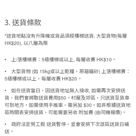
3. 送貨條款
送貨地點沒有升降機或貨品須經樓梯送貨
大型貨物
每層
*
,
(
HK
以八層為限
$20),
上
落樓梯費：
級樓梯或以上
每層收費
。
•
/
5
,
HK$10
大型貨物
如
或以上乾糧，原箱貓砂
上落樓梯費：
•
(
15kg
)
級樓梯或以上，每層收費
。
5
HK$20
如在送貨當日，因送貨地址無人接收
如需再次安排送
•
,
貨，我們會將取送貨費用
。村屋及郊區，只送貨至貨車
$50
可到地方，如需使用手推車，需另加
。如非根據送貨地
$30
區時間表安排送貨，可能需要另收
附加費
由司機報價
。
(
)
政府法定勞工假
送貨暫停，並會安排下次該區送貨日補
•
送。