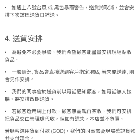
如遇上八號台風
或
黑色暴雨警告，送貨將取消，並會安
•
排下次該區送貨日補送。
4. 送貨安排
為避免不必要爭議，我們希望顧客能盡量安排現場點收
•
貨品。
一般情況
貨品會直接送到客戶指定地點
若未能送達
則
•
,
,
,
會另作安排。
我們的同事會於送貨前以電話通知顧客，如電話無人接
•
聽，將安排改期送貨。
若顧客選用網上付款，顧客無需親自簽收，我們可安排
•
把貨品交由管理處代收，但如有遺失，本店並不負責。
若顧客選用貨到付款
，我們的同事需要現場確認貨物
(COD)
并支付現金。