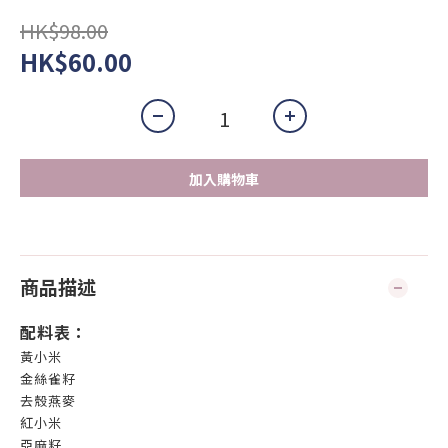
HK$98.00
HK$60.00
加入購物車
商品描述
配料表：
黃小米
金絲雀籽
去殼燕麥
紅小米
亞麻籽