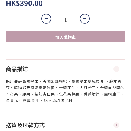
HK$390.00
加入購物車
商品描述
採用都是高級堅果、美國無殼核桃、高級堅果夏威夷豆 、脫水青
豆、穀物都要經過高溫殺菌、帶殼花生、大紅松子、帶殼自然開的
開心果、腰果、帶殼杏仁果、無花果整顆、香蕉脆片、金桔凍干、
滋養丸、排毒.消化、絕不添加鴿子料
送貨及付款方式