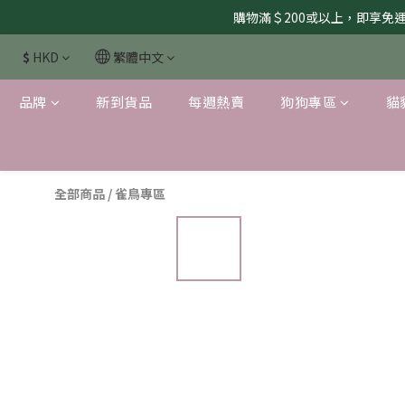
購物滿＄200或以上，即享免運服
$
HKD
繁體中文
品牌
新到貨品
每週熱賣
狗狗專區
貓
全部商品
/
雀鳥專區