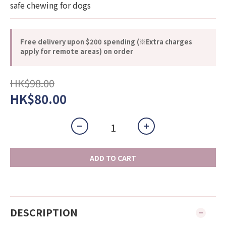
safe chewing for dogs
Free delivery upon $200 spending (※Extra charges
apply for remote areas) on order
HK$98.00
HK$80.00
ADD TO CART
DESCRIPTION