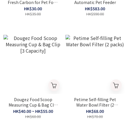
Fresh Carbon for Pet Food
Automatic Pet Feeder
(1pc)
HK$30.00
HK$583.00
HK$35.00
HK$590.00
Dougez Food Scoop
Petime Self-filling Pet
Measuring Cup & Bag Clip
Water Bowl Filter (2
[3 Capacity]
packs)
HK$40.00 ~ HK$55.00
HK$68.00
HK$60.00
HK$70.00