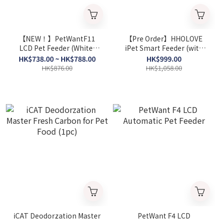
【NEW！】PetWantF11
【Pre Order】HHOLOVE
LCD Pet Feeder (White)
iPet Smart Feeder (with
(ABS or Stainless Steel Pet
Lens, 6L）
HK$738.00 ~ HK$788.00
HK$999.00
Bowl）
HK$876.00
HK$1,058.00
iCAT Deodorzation Master
PetWant F4 LCD