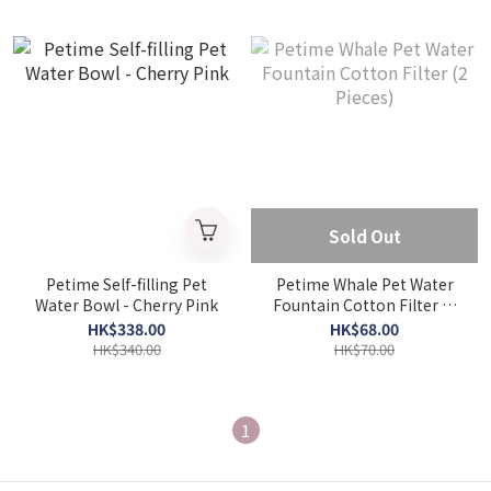
Sold Out
Petime Self-filling Pet
Petime Whale Pet Water
Water Bowl - Cherry Pink
Fountain Cotton Filter (2
Pieces)
HK$338.00
HK$68.00
HK$340.00
HK$70.00
1