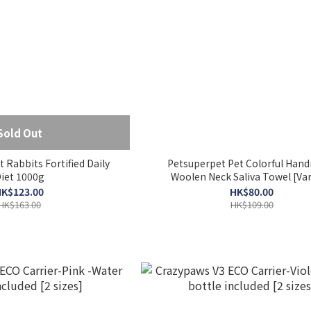
Sold Out
t Rabbits Fortified Daily
Petsuperpet Pet Colorful Han
iet 1000g
Woolen Neck Saliva Towel [Var
K$123.00
HK$80.00
HK$163.00
HK$109.00