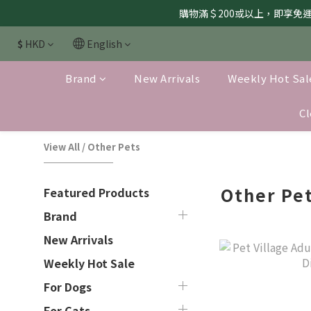
購物滿＄200或以上，即享免運服
$
HKD
English
Brand
New Arrivals
Weekly Hot Sal
Cl
View All
/
Other Pets
Other Pe
Featured Products
Brand
New Arrivals
Weekly Hot Sale
For Dogs
For Cats