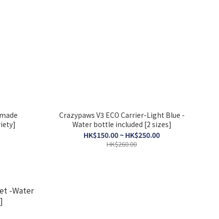
dmade
Crazypaws V3 ECO Carrier-Light Blue -
iety]
Water bottle included [2 sizes]
HK$150.00 ~ HK$250.00
HK$260.00