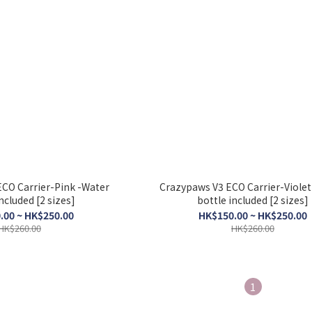
CO Carrier-Pink -Water
Crazypaws V3 ECO Carrier-Violet
ncluded [2 sizes]
bottle included [2 sizes]
.00 ~ HK$250.00
HK$150.00 ~ HK$250.00
HK$260.00
HK$260.00
1