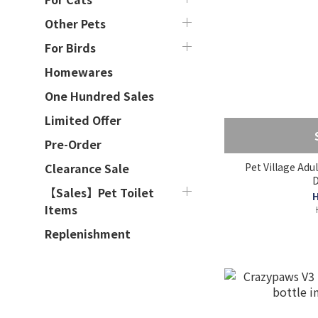
Other Pets
For Birds
Homewares
One Hundred Sales
Limited Offer
Pre-Order
Pet Village Adul
Clearance Sale
D
【Sales】Pet Toilet
H
Items
Replenishment