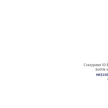
Crazypaws V3 E
bottle i
HK$150