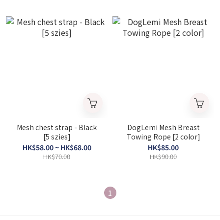
Mesh chest strap - Black
DogLemi Mesh Breast
[5 szies]
Towing Rope [2 color]
HK$58.00 ~ HK$68.00
HK$85.00
HK$70.00
HK$90.00
1