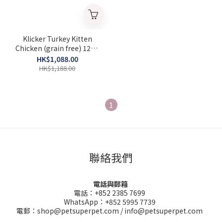
Klicker Turkey Kitten
Chicken (grain free) 12kg
＊＊＊【Expiry date：
HK$1,088.00
31/07/2026】＊＊＊
HK$1,188.00
1
聯絡我們
電話與郵箱
電話：+852 2385 7699
WhatsApp：+852 5995 7739
電郵：shop@petsuperpet.com / info@petsuperpet.com