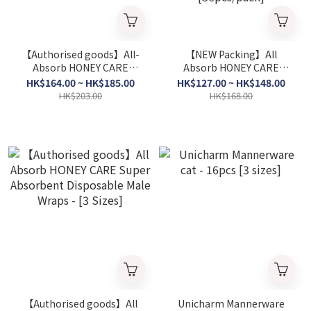
【Authorised goods】All-
【NEW Packing】All
Absorb HONEY CARE
Absorb HONEY CARE
Super Absorbent
Super Absorbent
HK$164.00 ~ HK$185.00
HK$127.00 ~ HK$148.00
Disposable Male Wraps
Disposable Diapers
HK$203.00
HK$168.00
(For Male) -[S/M size]
(Suitable for Female and
Male) - [S] [40pcs/pack] ／
[M] [36pcs/pack]
【Authorised goods】All
Unicharm Mannerware