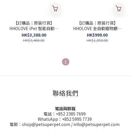
【訂購品｜原裝行貨】
【訂購品｜原裝行貨】
HHOLOVE iPet 智能自動清
HHOLOVE 全自動寵物餵食
潔貓廁所/砂盆
器 Wi-Fi 版本 (連鏡頭，6L)
HK$3,388.00
HK$999.00
HK$3,466.00
HK$1,058.00
1
聯絡我們
電話與郵箱
電話：+852 2385 7699
WhatsApp：+852 5995 7739
電郵：shop@petsuperpet.com / info@petsuperpet.com